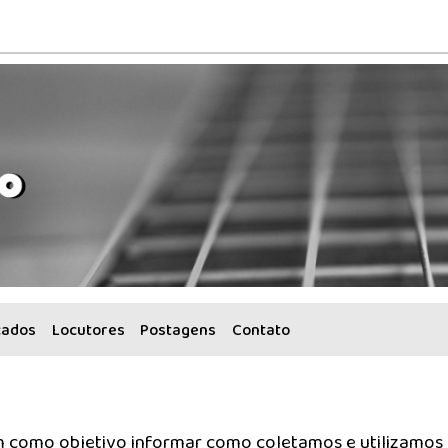
cados
Locutores
Postagens
Contato
em como objetivo informar como coletamos e utilizamos