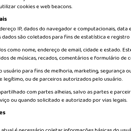
ilizar cookies e web beacons.
ais
dereço IP, dados do navegador e computacionais, data e
dados são coletados para fins de estatística e registro 
s como nome, endereço de email, cidade e estado. Est
didos de músicas, recados, comentários e formulário de 
 usuário para fins de melhoria, marketing, segurança ou r
 legítimo, ou de parceiros autorizados pelo usuário.
artilhado com partes alheias, salvo as partes e parcei
iço ou quando solicitado e autorizado por vias legais.
es
tual é necessário coletar informações básicas do usuário